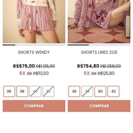
SHORTS WENDY
SHORTS LINES ZOE
R$675,00
R$754,80
R$1.125,00
R$1.258,00
6X
6X
de R$112,50
de R$125,80
36
38
40
42
36
38
40
42
COMPRAR
COMPRAR