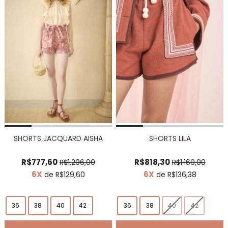
SHORTS JACQUARD AISHA
SHORTS LILA
R$777,60
R$818,30
R$1.296,00
R$1.169,00
6X
6X
de R$129,60
de R$136,38
36
38
40
42
36
38
40
42