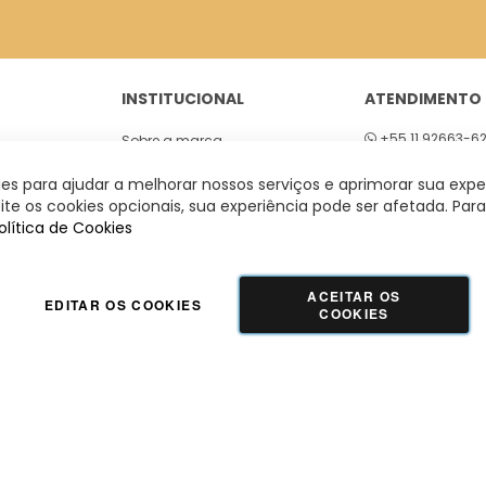
INSTITUCIONAL
ATENDIMENTO
+55 11 92663-6
Sobre a marca
01
Seg a sex 8h às
Lojas
s para ajudar a melhorar nossos serviços e aprimorar sua expe
 São Paulo
te os cookies opcionais, sua experiência pode ser afetada. Para
olítica de Cookies
ACEITAR OS
EDITAR OS COOKIES
COOKIES
GUADALUPE COMERCIO LTDA - 42.509.755/0001-66 | Tecnologia e Design:
Dizy
Commerce