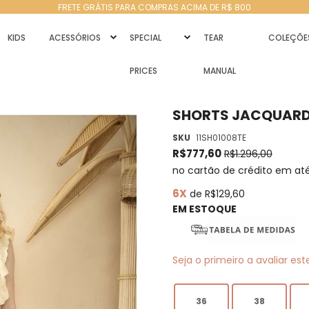
FRETE GRÁTIS PARA COMPRAS ACIMA DE R$ 800
KIDS
ACESSÓRIOS
SPECIAL
TEAR
COLEÇÕE
PRICES
MANUAL
SHORTS JACQUARD
SKU
11SH01008TE
R$777,60
R$1.296,00
no cartão de crédito em at
6X
de R$129,60
EM ESTOQUE
Seja o primeiro a avaliar es
36
38