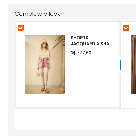
para
o
Complete o look
início
da
Galeria
de
SHORTS
imagens
JACQUARD AISHA
R$ 777,60