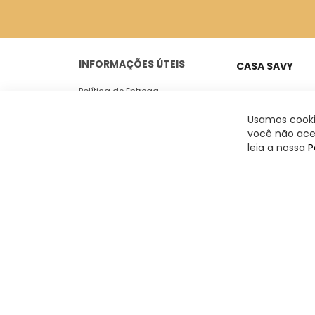
INFORMAÇÕES ÚTEIS
CASA SAVY
Política de Entrega
Peixoto Gomide, 18
Casa 05
Trocas e Devoluções
Usamos cookie
Jardim Paulista -
você não acei
Politica de Privacidade
leia a nossa
P