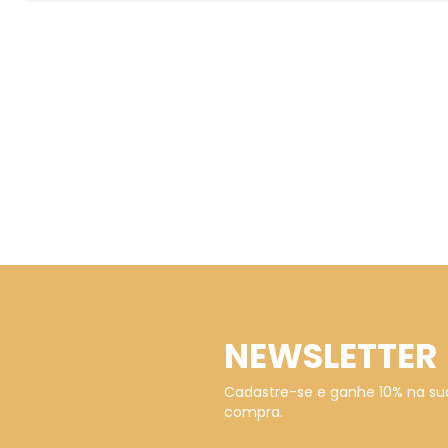
NEWSLETTER
Cadastre-se e ganhe 10% na su
compra.