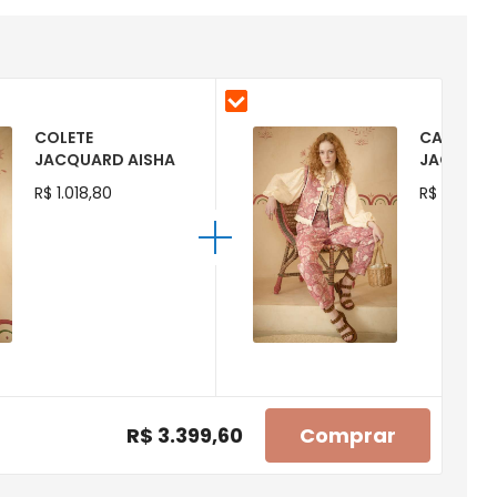
COLETE
CALÇA
JACQUARD AISHA
JACQUAR
R$ 1.018,80
R$ 973,80
R$ 3.399,60
Comprar