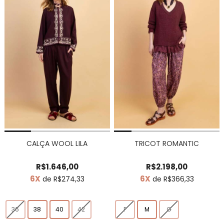
CALÇA WOOL LILA
TRICOT ROMANTIC
R$1.646,00
R$2.198,00
6X
6X
de R$274,33
de R$366,33
36
38
40
42
P
M
G