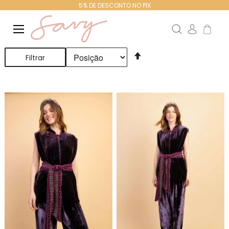
5% DE DESCONTO NO PIX
Search
Meu Ca
Definir
Filtrar
Direção
Decrescente