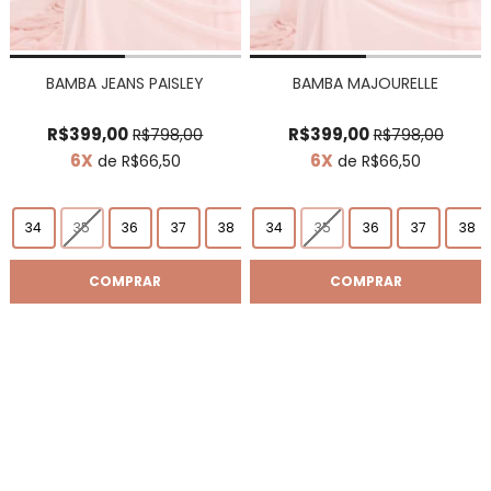
BAMBA JEANS PAISLEY
BAMBA MAJOURELLE
R$399,00
R$399,00
R$798,00
R$798,00
6X
6X
de R$66,50
de R$66,50
34
35
36
37
38
34
39
35
40
36
41
37
38
COMPRAR
COMPRAR