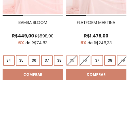
BAMBA BLOOM
FLATFORM MARTINA
R$449,00
R$1.478,00
R$898,00
6X
6X
de R$74,83
de R$246,33
34
35
36
37
38
35
39
36
40
37
41
38
39
COMPRAR
COMPRAR