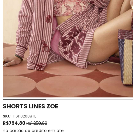
Saltar
SHORTS LINES ZOE
para
SKU
11SH02008TE
o
início
R$754,80
R$1.258,00
da
no cartão de crédito em até
Galeria