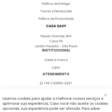
Política de Entrega
Trocas e Devoluções
Politica de Privacidade
CASA SAVY
Peixoto Gomide, 1801
Casa 05
Jardim Paulista - São Paulo
INSTITUCIONAL
Sobre a marca
Lojas
ATENDIMENTO
+55 11 92663-6297
Seg a sex 8h às 18h
Usamos cookies para ajudar a melhorar nossos serviços e
Fec
aprimorar sua experiência. Caso você não aceite os cookies
opcionais, sua experiência pode ser afetada. Para saber
A Savy é uma lifestyle brand. Uma marca que promove fluidez para viver