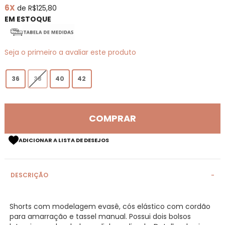
6X
de R$125,80
de
imagens
EM ESTOQUE
Seja o primeiro a avaliar este produto
36
38
40
42
COMPRAR
ADICIONAR A LISTA DE DESEJOS
DESCRIÇÃO
Shorts com modelagem evasê, cós elástico com cordão
para amarração e tassel manual. Possui dois bolsos