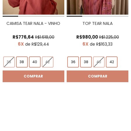
CAMISA TEAR NALA - VINHO
TOP TEAR NALA
R$776,64
R$980,00
R$1.618,00
R$1.225,00
6X
6X
de R$129,44
de R$163,33
36
38
40
42
36
38
40
42
COMPRAR
COMPRAR