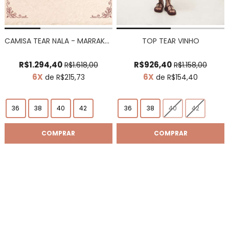
CAMISA TEAR NALA - MARRAKESH E TEAR
TOP TEAR VINHO
R$1.294,40
R$926,40
R$1.618,00
R$1.158,00
6X
6X
de R$215,73
de R$154,40
36
38
40
42
36
38
40
42
COMPRAR
COMPRAR