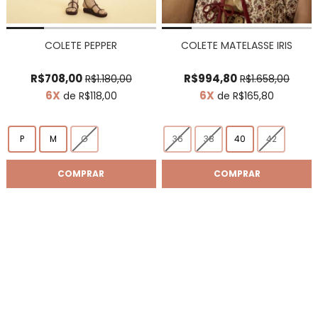
COLETE PEPPER
COLETE MATELASSE IRIS
R$708,00
R$994,80
R$1.180,00
R$1.658,00
6X
6X
de R$118,00
de R$165,80
P
M
G
36
38
40
42
COMPRAR
COMPRAR