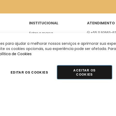
INSTITUCIONAL
ATENDIMENTO
+55 11 92663-6
Sobre a marca
01
Seg a sex 8h às
Lojas
s para ajudar a melhorar nossos serviços e aprimorar sua expe
 São Paulo
te os cookies opcionais, sua experiência pode ser afetada. Para
olítica de Cookies
ACEITAR OS
EDITAR OS COOKIES
COOKIES
GUADALUPE COMERCIO LTDA - 42.509.755/0001-66 | Tecnologia e Design:
Dizy
Commerce