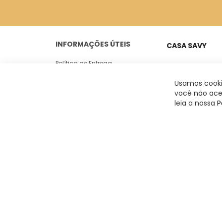
INFORMAÇÕES ÚTEIS
CASA SAVY
Política de Entrega
Peixoto Gomide, 18
Casa 05
Trocas e Devoluções
Usamos cookie
Jardim Paulista -
você não acei
Politica de Privacidade
leia a nossa
P