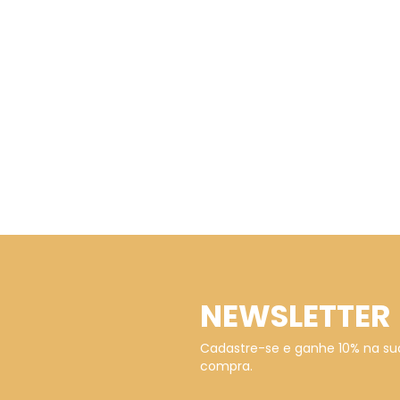
NEWSLETTER
Cadastre-se e ganhe 10% na su
compra.