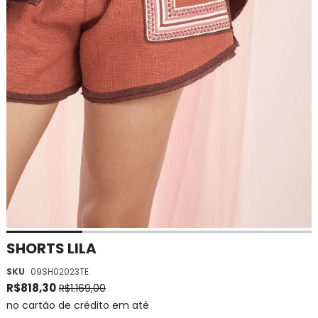
Saltar
SHORTS LILA
para
SKU
09SH02023TE
o
início
R$818,30
R$1.169,00
da
no cartão de crédito em até
Galeria