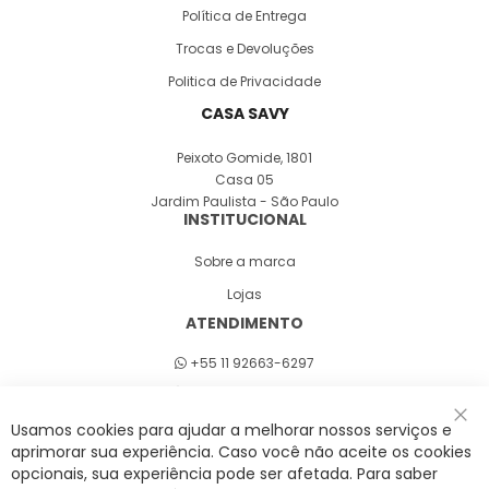
Política de Entrega
Trocas e Devoluções
Politica de Privacidade
CASA SAVY
Peixoto Gomide, 1801
Casa 05
Jardim Paulista - São Paulo
INSTITUCIONAL
Sobre a marca
Lojas
ATENDIMENTO
+55 11 92663-6297
Seg a sex 8h às 18h
Usamos cookies para ajudar a melhorar nossos serviços e
Fec
aprimorar sua experiência. Caso você não aceite os cookies
opcionais, sua experiência pode ser afetada. Para saber
A Savy é uma lifestyle brand. Uma marca que promove fluidez para viver