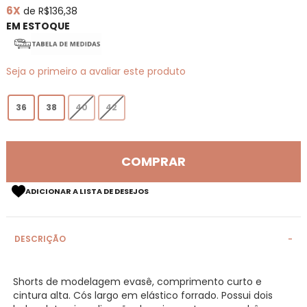
6X
de R$136,38
de
imagens
EM ESTOQUE
Seja o primeiro a avaliar este produto
36
38
40
42
COMPRAR
ADICIONAR A LISTA DE DESEJOS
DESCRIÇÃO
Shorts de modelagem evasê, comprimento curto e
cintura alta. Cós largo em elástico forrado. Possui dois