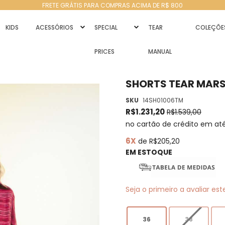
FRETE GRÁTIS PARA COMPRAS ACIMA DE R$ 800
KIDS
ACESSÓRIOS
SPECIAL
TEAR
COLEÇÕE
PRICES
MANUAL
SHORTS TEAR MAR
SKU
14SH01006TM
R$1.231,20
R$1.539,00
no cartão de crédito em at
6X
de R$205,20
EM ESTOQUE
Seja o primeiro a avaliar es
36
38