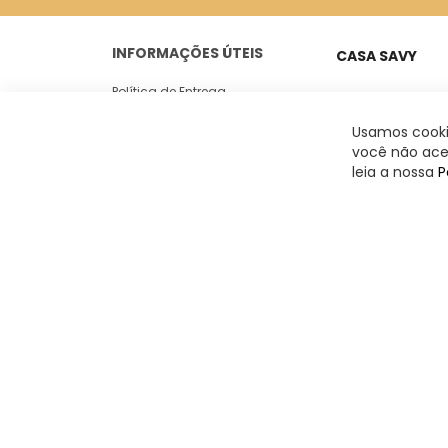
INFORMAÇÕES ÚTEIS
CASA SAVY
Política de Entrega
Peixoto Gomide, 18
Casa 05
Trocas e Devoluções
Usamos cookie
Jardim Paulista -
você não acei
Politica de Privacidade
leia a nossa
P