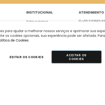
INSTITUCIONAL
ATENDIMENTO
+55 11 92663-6
Sobre a marca
01
Seg a sex 8h às
Lojas
s para ajudar a melhorar nossos serviços e aprimorar sua expe
 São Paulo
te os cookies opcionais, sua experiência pode ser afetada. Para
olítica de Cookies
ACEITAR OS
EDITAR OS COOKIES
COOKIES
GUADALUPE COMERCIO LTDA - 42.509.755/0001-66 | Tecnologia e Design:
Dizy
Commerce