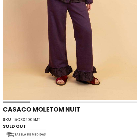
Saltar
CASACO MOLETOM NUIT
para
SKU
15CS02005MT
o
início
da
Galeria