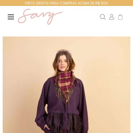
FRETE GRÁTIS PARA COMPRAS ACIMA DE R$ 800
Search
Meu Ca
Pular
para
o
final
da
Galeria
de
imagens