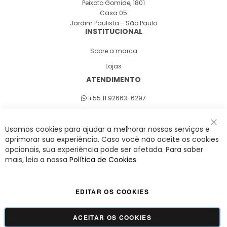
Peixoto Gomide, 1801
Casa 05
Jardim Paulista - São Paulo
INSTITUCIONAL
Sobre a marca
Lojas
ATENDIMENTO
+55 11 92663-6297
Seg a sex 8h às 18h
Usamos cookies para ajudar a melhorar nossos serviços e
Fec
aprimorar sua experiência. Caso você não aceite os cookies
opcionais, sua experiência pode ser afetada. Para saber
A Savy é uma lifestyle brand. Uma marca que promove fluidez para viver
mais, leia a nossa
Política de Cookies
o agora com leveza, cor e estilo.
EDITAR OS COOKIES
Viva Savy - Todos os direitos reservados | CNPJ:
42.509.755/0001-66
ACEITAR OS COOKIES
GUADALUPE COMERCIO LTDA - 42.509.755/0001-66 | Tecnologia e Design:
Dizy