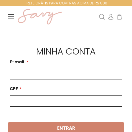
FRETE GRÁTIS PARA COMPRAS ACIMA DE R$ 800
Search
Meu Ca
MINHA CONTA
E-mail
CPF
ENTRAR