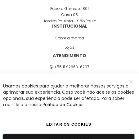
Peixoto Gomide, 1801
Casa 05
Jardim Paulista - São Paulo
INSTITUCIONAL
Sobre a marca
Lojas
ATENDIMENTO
+55 11 92663-6297
Seg a sex 8h às 18h
Usamos cookies para ajudar a melhorar nossos serviços e
Fec
aprimorar sua experiência. Caso você não aceite os cookies
opcionais, sua experiência pode ser afetada. Para saber
A Savy é uma lifestyle brand. Uma marca que promove fluidez para viver
mais, leia a nossa
Política de Cookies
o agora com leveza, cor e estilo.
EDITAR OS COOKIES
Viva Savy - Todos os direitos reservados | CNPJ:
42.509.755/0001-66