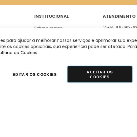
INSTITUCIONAL
ATENDIMENTO
+55 11 92663-6
Sobre a marca
01
Seg a sex 8h às
Lojas
s para ajudar a melhorar nossos serviços e aprimorar sua expe
 São Paulo
te os cookies opcionais, sua experiência pode ser afetada. Para
olítica de Cookies
ACEITAR OS
EDITAR OS COOKIES
COOKIES
GUADALUPE COMERCIO LTDA - 42.509.755/0001-66 | Tecnologia e Design:
Dizy
Commerce