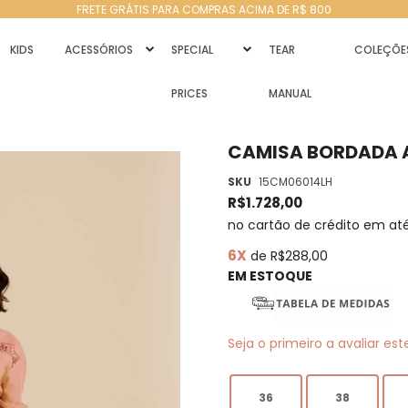
FRETE GRÁTIS PARA COMPRAS ACIMA DE R$ 800
KIDS
ACESSÓRIOS
SPECIAL
TEAR
COLEÇÕE
PRICES
MANUAL
CAMISA BORDADA A
SKU
15CM06014LH
R$1.728,00
no cartão de crédito em at
6X
de R$288,00
EM ESTOQUE
Seja o primeiro a avaliar es
36
38