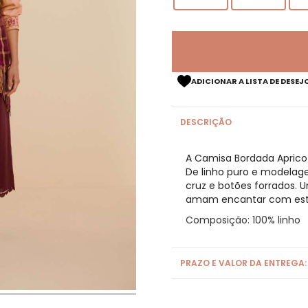
ADICIONAR A LISTA DE DESEJ
DESCRIÇÃO
A Camisa Bordada Apricot
De linho puro e modelag
cruz e botões forrados. 
amam encantar com estil
Composição: 100% linho
PRAZO E VALOR DA ENTREGA: