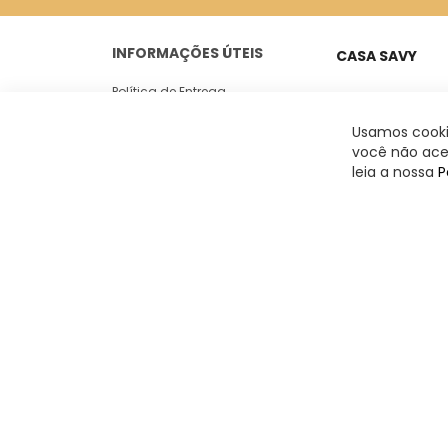
INFORMAÇÕES ÚTEIS
CASA SAVY
Política de Entrega
Peixoto Gomide, 18
Casa 05
Trocas e Devoluções
Usamos cookie
Jardim Paulista -
você não acei
Politica de Privacidade
leia a nossa
P