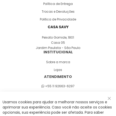
Política de Entrega
Trocas e Devoluções
Politica de Privacidade
CASA SAVY
Peixoto Gomide, 1801
Casa 05
Jardim Paulista - São Paulo
INSTITUCIONAL
Sobre a marca
Lojas
ATENDIMENTO
+55 11 92663-6297
Seg a sex 8h às 18h
Usamos cookies para ajudar a melhorar nossos serviços e
Fec
aprimorar sua experiência. Caso você não aceite os cookies
opcionais, sua experiência pode ser afetada. Para saber
A Savy é uma lifestyle brand. Uma marca que promove fluidez para viver