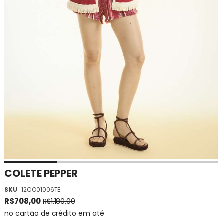
Saltar
COLETE PEPPER
para
SKU
12CO01006TE
o
início
R$708,00
R$1.180,00
da
no cartão de crédito em até
Galeria