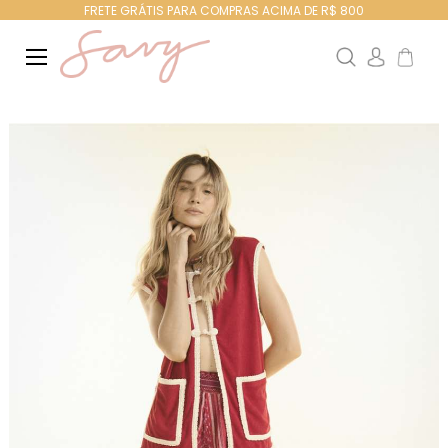
FRETE GRÁTIS PARA COMPRAS ACIMA DE R$ 800
Search
Meu Ca
Pular
para
o
final
da
Galeria
de
imagens