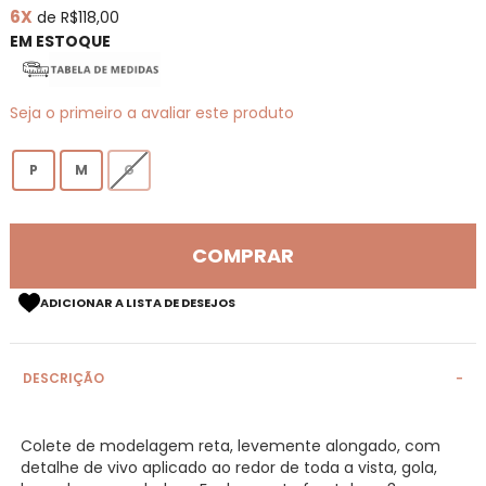
6X
de R$118,00
de
imagens
EM ESTOQUE
Seja o primeiro a avaliar este produto
P
M
G
COMPRAR
ADICIONAR A LISTA DE DESEJOS
DESCRIÇÃO
Colete de modelagem reta, levemente alongado, com
detalhe de vivo aplicado ao redor de toda a vista, gola,