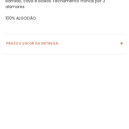
barrado, cava e bolsos. Fechamento frontal por 3
alamares.
100% ALGODÃO
PRAZO E VALOR DA ENTREGA: