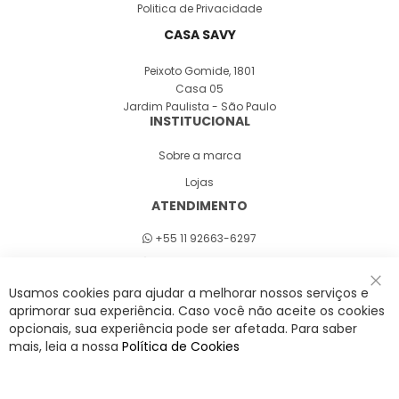
Politica de Privacidade
CASA SAVY
Peixoto Gomide, 1801
Casa 05
Jardim Paulista - São Paulo
INSTITUCIONAL
Sobre a marca
Lojas
ATENDIMENTO
+55 11 92663-6297
Seg a sex 8h às 18h
Usamos cookies para ajudar a melhorar nossos serviços e
Fec
aprimorar sua experiência. Caso você não aceite os cookies
opcionais, sua experiência pode ser afetada. Para saber
A Savy é uma lifestyle brand. Uma marca que promove fluidez para viver
mais, leia a nossa
Política de Cookies
o agora com leveza, cor e estilo.