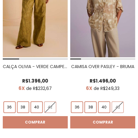
CALÇA OLIVIA - VERDE CAMPESTRE
CAMISA OVER PASLEY - BRUMA
R$1.396,00
R$1.496,00
6X
6X
de R$232,67
de R$249,33
36
38
40
42
36
38
40
42
COMPRAR
COMPRAR