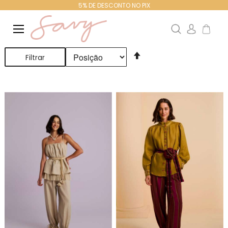
5% DE DESCONTO NO PIX
Search
Meu Ca
Definir
Filtrar
Direção
Decrescente