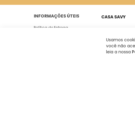
INFORMAÇÕES ÚTEIS
CASA SAVY
Política de Entrega
Peixoto Gomide, 18
Casa 05
Trocas e Devoluções
Usamos cookie
Jardim Paulista -
você não acei
Politica de Privacidade
leia a nossa
P