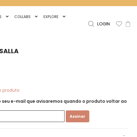
S
COLLABS
EXPLORE
Search
LOGIN
Meu C
SALLA
te produto
xe seu e-mail que avisaremos quando o produto voltar ao
Assinar