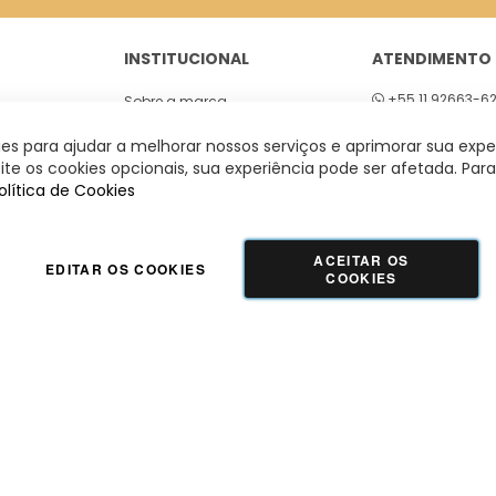
INSTITUCIONAL
ATENDIMENTO
+55 11 92663-6
Sobre a marca
01
Seg a sex 8h às
Lojas
s para ajudar a melhorar nossos serviços e aprimorar sua expe
 São Paulo
te os cookies opcionais, sua experiência pode ser afetada. Para
olítica de Cookies
ACEITAR OS
EDITAR OS COOKIES
COOKIES
GUADALUPE COMERCIO LTDA - 42.509.755/0001-66 | Tecnologia e Design:
Dizy
Commerce