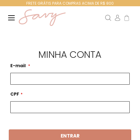
FRETE GRÁTIS PARA COMPRAS ACIMA DE R$ 800
Search
Meu Ca
MINHA CONTA
E-mail
CPF
ENTRAR