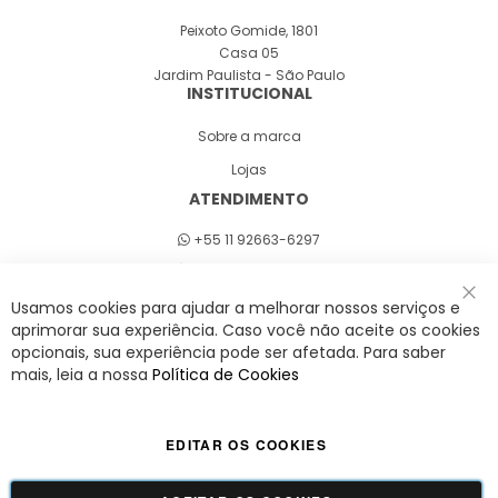
Peixoto Gomide, 1801
Casa 05
Jardim Paulista - São Paulo
INSTITUCIONAL
Sobre a marca
Lojas
ATENDIMENTO
+55 11 92663-6297
Seg a sex 8h às 18h
Usamos cookies para ajudar a melhorar nossos serviços e
Fec
aprimorar sua experiência. Caso você não aceite os cookies
opcionais, sua experiência pode ser afetada. Para saber
A Savy é uma lifestyle brand. Uma marca que promove fluidez para viver
mais, leia a nossa
Política de Cookies
o agora com leveza, cor e estilo.
EDITAR OS COOKIES
Viva Savy - Todos os direitos reservados | CNPJ:
42.509.755/0001-66