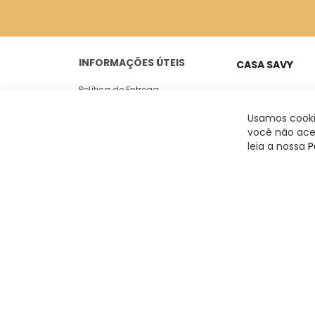
INFORMAÇÕES ÚTEIS
CASA SAVY
Política de Entrega
Peixoto Gomide, 18
Casa 05
Trocas e Devoluções
Usamos cookie
Jardim Paulista -
você não acei
Politica de Privacidade
leia a nossa
P