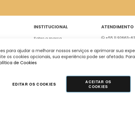
INSTITUCIONAL
ATENDIMENTO
+55 11 92663-6
Sobre a marca
01
Seg a sex 8h às
Lojas
s para ajudar a melhorar nossos serviços e aprimorar sua expe
 São Paulo
te os cookies opcionais, sua experiência pode ser afetada. Para
olítica de Cookies
ACEITAR OS
EDITAR OS COOKIES
COOKIES
GUADALUPE COMERCIO LTDA - 42.509.755/0001-66 | Tecnologia e Design:
Dizy
Commerce