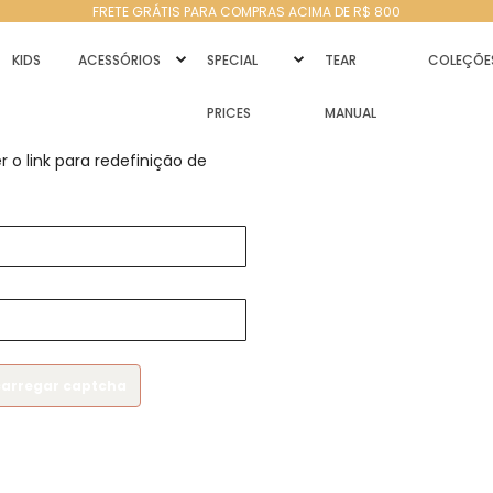
FRETE GRÁTIS PARA COMPRAS ACIMA DE R$ 800
KIDS
ACESSÓRIOS
SPECIAL
TEAR
COLEÇÕE
PRICES
MANUAL
 o link para redefinição de
carregar captcha