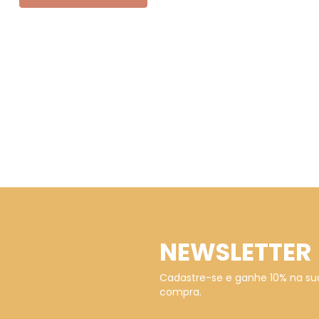
NEWSLETTER
Cadastre-se e ganhe 10% na su
compra.