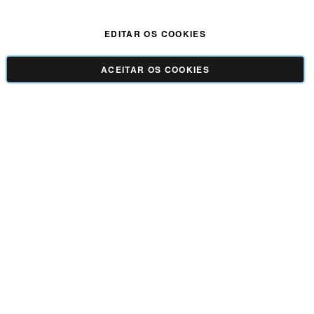
EDITAR OS COOKIES
ACEITAR OS COOKIES