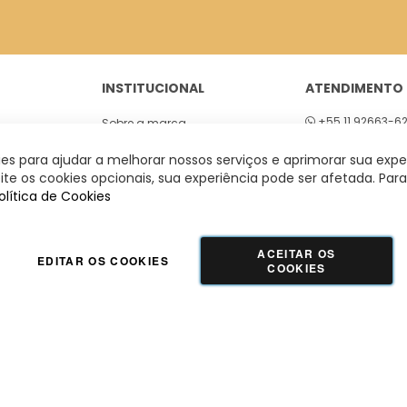
INSTITUCIONAL
ATENDIMENTO
+55 11 92663-6
Sobre a marca
01
Seg a sex 8h às
Lojas
s para ajudar a melhorar nossos serviços e aprimorar sua expe
 São Paulo
te os cookies opcionais, sua experiência pode ser afetada. Para
olítica de Cookies
ACEITAR OS
EDITAR OS COOKIES
COOKIES
GUADALUPE COMERCIO LTDA - 42.509.755/0001-66 | Tecnologia e Design:
Dizy
Commerce