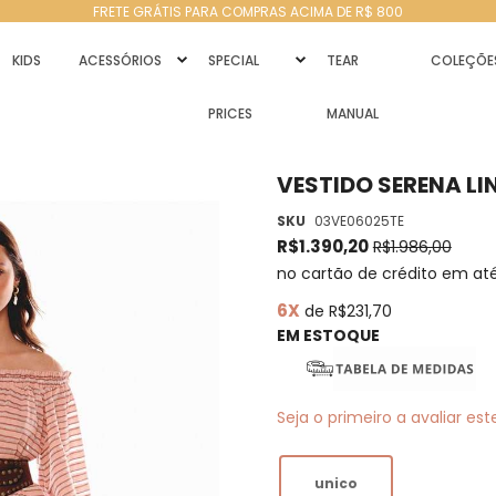
FRETE GRÁTIS PARA COMPRAS ACIMA DE R$ 800
KIDS
ACESSÓRIOS
SPECIAL
TEAR
COLEÇÕE
PRICES
MANUAL
VESTIDO SERENA LI
SKU
03VE06025TE
R$1.390,20
R$1.986,00
no cartão de crédito em at
6X
de R$231,70
EM ESTOQUE
Seja o primeiro a avaliar es
unico