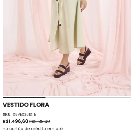
Saltar
VESTIDO FLORA
para
SKU
09VE02013TE
o
início
R$1.496,60
R$2.138,00
da
no cartão de crédito em até
Galeria