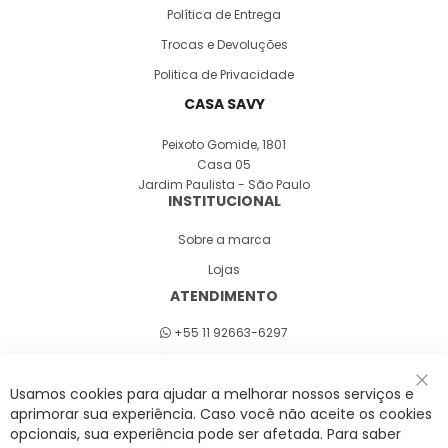
Política de Entrega
Trocas e Devoluções
Politica de Privacidade
CASA SAVY
Peixoto Gomide, 1801
Casa 05
Jardim Paulista - São Paulo
INSTITUCIONAL
Sobre a marca
Lojas
ATENDIMENTO
+55 11 92663-6297
Seg a sex 8h às 18h
Usamos cookies para ajudar a melhorar nossos serviços e
Fec
aprimorar sua experiência. Caso você não aceite os cookies
opcionais, sua experiência pode ser afetada. Para saber
A Savy é uma lifestyle brand. Uma marca que promove fluidez para viver