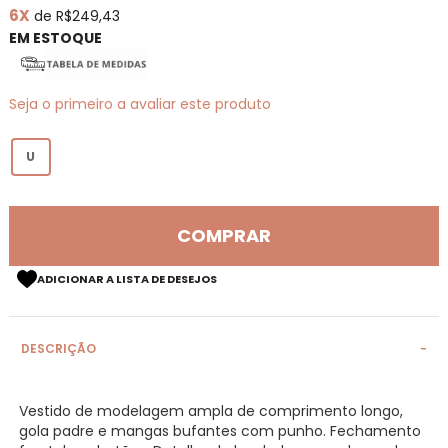
6X
de R$249,43
de
imagens
EM ESTOQUE
Seja o primeiro a avaliar este produto
U
COMPRAR
ADICIONAR A LISTA DE DESEJOS
DESCRIÇÃO
Vestido de modelagem ampla de comprimento longo,
gola padre e mangas bufantes com punho. Fechamento