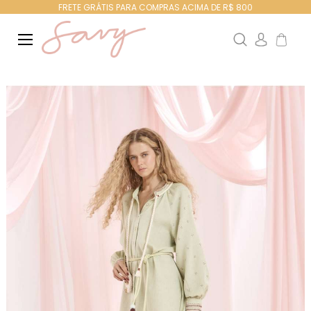
FRETE GRÁTIS PARA COMPRAS ACIMA DE R$ 800
Search
Meu Ca
Pular
para
o
final
da
Galeria
de
imagens