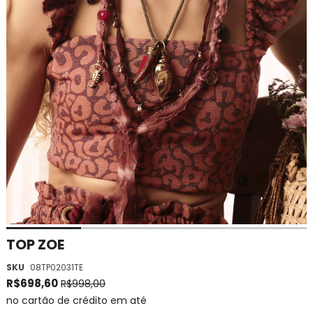
Saltar
TOP ZOE
para
SKU
08TP02031TE
o
início
R$698,60
R$998,00
da
no cartão de crédito em até
Galeria