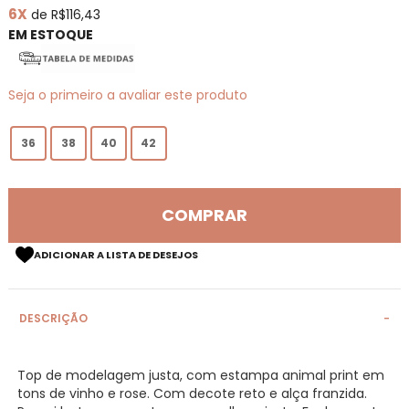
6X
de R$116,43
de
imagens
EM ESTOQUE
Seja o primeiro a avaliar este produto
36
38
40
42
COMPRAR
ADICIONAR A LISTA DE DESEJOS
DESCRIÇÃO
Top de modelagem justa, com estampa animal print em
tons de vinho e rose. Com decote reto e alça franzida.