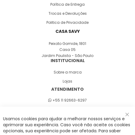
Política de Entrega
Trocas e Devoluções
Politica de Privacidade
CASA SAVY
Peixoto Gomide, 1801
Casa 05
Jardim Paulista - São Paulo
INSTITUCIONAL
Sobre a marca
Lojas
ATENDIMENTO
+55 11 92663-6297
Seg a sex 8h às 18h
Usamos cookies para ajudar a melhorar nossos serviços e
Fec
aprimorar sua experiência. Caso você não aceite os cookies
opcionais, sua experiência pode ser afetada. Para saber
A Savy é uma lifestyle brand. Uma marca que promove fluidez para viver