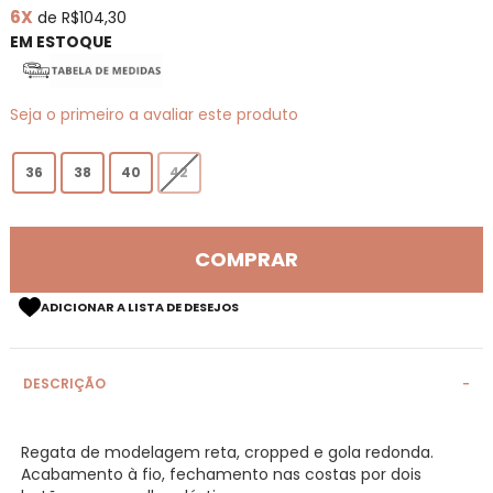
6X
de R$104,30
de
imagens
EM ESTOQUE
Seja o primeiro a avaliar este produto
36
38
40
42
COMPRAR
ADICIONAR A LISTA DE DESEJOS
DESCRIÇÃO
Regata de modelagem reta, cropped e gola redonda.
Acabamento à fio, fechamento nas costas por dois