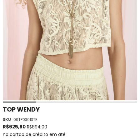
Saltar
TOP WENDY
para
SKU
09TP03013TE
o
início
R$625,80
R$894,00
da
no cartão de crédito em até
Galeria