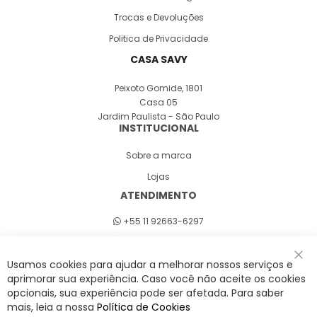
Trocas e Devoluções
Politica de Privacidade
CASA SAVY
Peixoto Gomide, 1801
Casa 05
Jardim Paulista - São Paulo
INSTITUCIONAL
Sobre a marca
Lojas
ATENDIMENTO
+55 11 92663-6297
Seg a sex 8h às 18h
Usamos cookies para ajudar a melhorar nossos serviços e
Fec
aprimorar sua experiência. Caso você não aceite os cookies
opcionais, sua experiência pode ser afetada. Para saber
A Savy é uma lifestyle brand. Uma marca que promove fluidez para viver
mais, leia a nossa
Política de Cookies
o agora com leveza, cor e estilo.