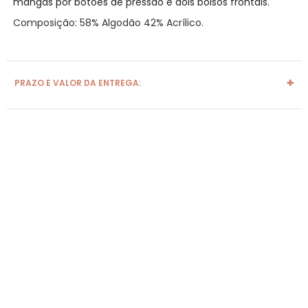
mangas por botões de pressão e dois bolsos frontais.
Composição: 58% Algodão 42% Acrílico.
PRAZO E VALOR DA ENTREGA: