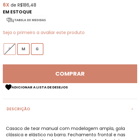
6X
de R$186,48
de
imagens
EM ESTOQUE
Seja o primeiro a avaliar este produto
P
M
G
COMPRAR
ADICIONAR A LISTA DE DESEJOS
DESCRIÇÃO
Casaco de tear manual com modelagem ampla, gola
clássica e elástico na barra. Fechamento frontal e nas