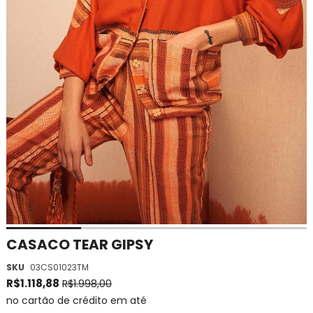
Saltar
CASACO TEAR GIPSY
para
SKU
03CS01023TM
o
início
R$1.118,88
R$1.998,00
da
no cartão de crédito em até
Galeria