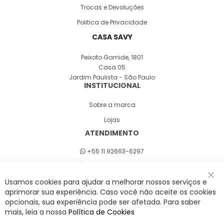
Trocas e Devoluções
Politica de Privacidade
CASA SAVY
Peixoto Gomide, 1801
Casa 05
Jardim Paulista - São Paulo
INSTITUCIONAL
Sobre a marca
Lojas
ATENDIMENTO
+55 11 92663-6297
Seg a sex 8h às 18h
Usamos cookies para ajudar a melhorar nossos serviços e
Fec
aprimorar sua experiência. Caso você não aceite os cookies
opcionais, sua experiência pode ser afetada. Para saber
A Savy é uma lifestyle brand. Uma marca que promove fluidez para viver
mais, leia a nossa
Política de Cookies
o agora com leveza, cor e estilo.