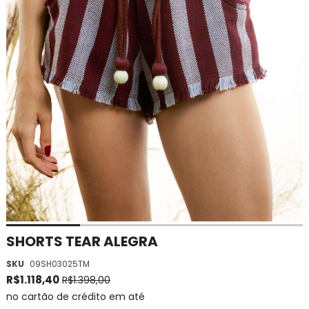
Saltar
SHORTS TEAR ALEGRA
para
SKU
09SH03025TM
o
início
R$1.118,40
R$1.398,00
da
no cartão de crédito em até
Galeria