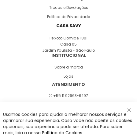
Trocas e Devoluções
Politica de Privacidade
CASA SAVY
Peixoto Gomide, 1801
Casa 05
Jardim Paulista - São Paulo
INSTITUCIONAL
Sobre a marca
Lojas
ATENDIMENTO
+55 11 92663-6297
Seg a sex 8h às 18h
Usamos cookies para ajudar a melhorar nossos serviços e
Fec
aprimorar sua experiência. Caso você não aceite os cookies
opcionais, sua experiência pode ser afetada. Para saber
A Savy é uma lifestyle brand. Uma marca que promove fluidez para viver
mais, leia a nossa
Política de Cookies
o agora com leveza, cor e estilo.