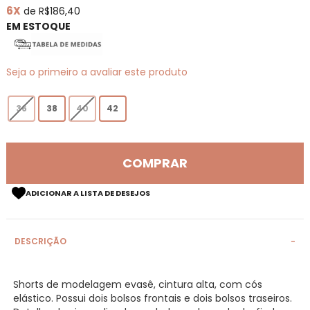
6X
de R$186,40
de
imagens
EM ESTOQUE
Seja o primeiro a avaliar este produto
36
38
40
42
COMPRAR
ADICIONAR A LISTA DE DESEJOS
DESCRIÇÃO
Shorts de modelagem evasê, cintura alta, com cós
elástico. Possui dois bolsos frontais e dois bolsos traseiros.