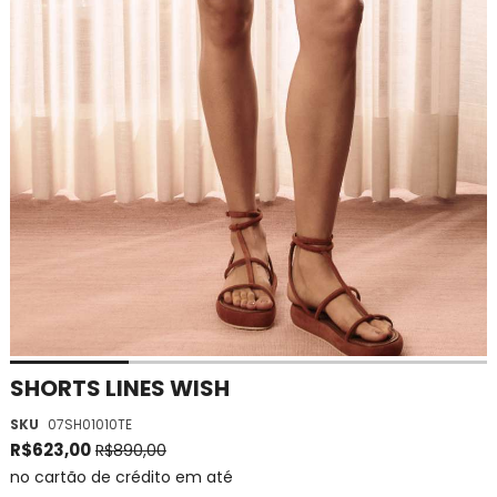
Saltar
SHORTS LINES WISH
para
SKU
07SH01010TE
o
início
R$623,00
R$890,00
da
no cartão de crédito em até
Galeria