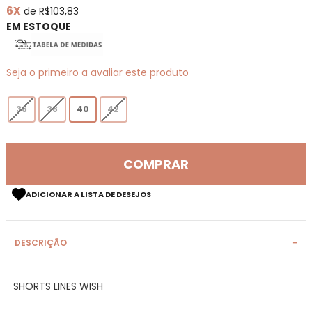
6X
de R$103,83
de
imagens
EM ESTOQUE
Seja o primeiro a avaliar este produto
36
38
40
42
COMPRAR
ADICIONAR A LISTA DE DESEJOS
DESCRIÇÃO
SHORTS LINES WISH