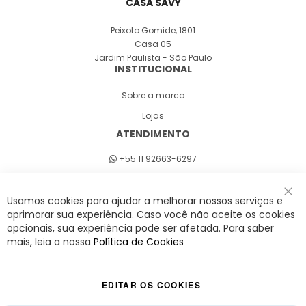
CASA SAVY
Peixoto Gomide, 1801
Casa 05
Jardim Paulista - São Paulo
INSTITUCIONAL
Sobre a marca
Lojas
ATENDIMENTO
+55 11 92663-6297
Seg a sex 8h às 18h
Usamos cookies para ajudar a melhorar nossos serviços e
Fec
aprimorar sua experiência. Caso você não aceite os cookies
opcionais, sua experiência pode ser afetada. Para saber
A Savy é uma lifestyle brand. Uma marca que promove fluidez para viver
mais, leia a nossa
Política de Cookies
o agora com leveza, cor e estilo.
EDITAR OS COOKIES