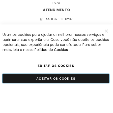
Lojas
ATENDIMENTO
+55 11 92663-6297
Seg a sex 8h às 18h
Usamos cookies para ajudar a melhorar nossos serviços e
Fec
aprimorar sua experiência. Caso você não aceite os cookies
opcionais, sua experiência pode ser afetada. Para saber
A Savy é uma lifestyle brand. Uma marca que promove fluidez para viver
mais, leia a nossa
Política de Cookies
o agora com leveza, cor e estilo.
EDITAR OS COOKIES
Viva Savy - Todos os direitos reservados | CNPJ:
42.509.755/0001-66
ACEITAR OS COOKIES
GUADALUPE COMERCIO LTDA - 42.509.755/0001-66 | Tecnologia e Design:
Dizy
Commerce