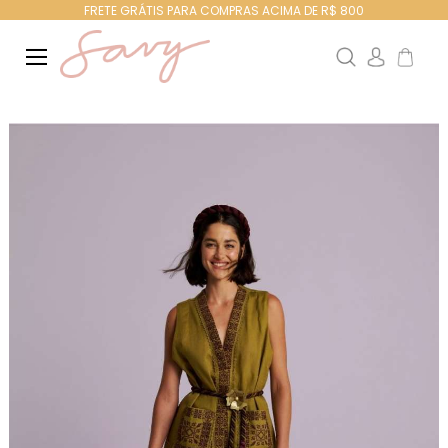
FRETE GRÁTIS PARA COMPRAS ACIMA DE R$ 800
Search
Meu Ca
Pular
para
o
final
da
Galeria
de
imagens