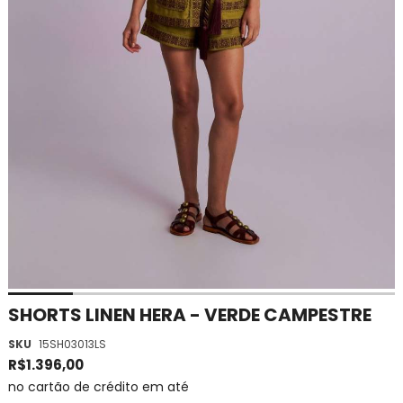
Saltar
SHORTS LINEN HERA - VERDE CAMPESTRE
para
SKU
15SH03013LS
o
início
R$1.396,00
da
no cartão de crédito em até
Galeria