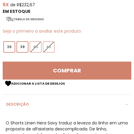
6X
de R$232,67
de
imagens
EM ESTOQUE
Seja o primeiro a avaliar este produto
36
38
40
42
COMPRAR
ADICIONAR A LISTA DE DESEJOS
DESCRIÇÃO
O Shorts Linen Hera Savy traduz a leveza do linho em uma
proposta de alfaiataria descomplicada. De linho,