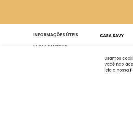
INFORMAÇÕES ÚTEIS
CASA SAVY
Política de Entrega
Peixoto Gomide, 18
Casa 05
Trocas e Devoluções
Usamos cookie
Jardim Paulista -
você não acei
Politica de Privacidade
leia a nossa
P