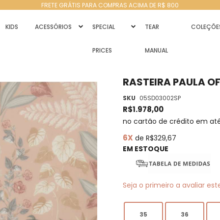
FRETE GRÁTIS PARA COMPRAS ACIMA DE R$ 800
KIDS
ACESSÓRIOS
SPECIAL
TEAR
COLEÇÕE
PRICES
MANUAL
RASTEIRA PAULA O
SKU
05SD03002SP
R$1.978,00
no cartão de crédito em at
6X
de R$329,67
EM ESTOQUE
Seja o primeiro a avaliar es
35
36