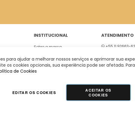
INSTITUCIONAL
ATENDIMENTO
+55 11 92663-6
Sobre a marca
01
Seg a sex 8h às
Lojas
s para ajudar a melhorar nossos serviços e aprimorar sua expe
 São Paulo
te os cookies opcionais, sua experiência pode ser afetada. Para
olítica de Cookies
ACEITAR OS
EDITAR OS COOKIES
COOKIES
GUADALUPE COMERCIO LTDA - 42.509.755/0001-66 | Tecnologia e Design:
Dizy
Commerce