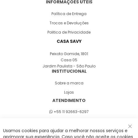
INFORMAÇÕES ÚTEIS
Política de Entrega
Trocas e Devoluções
Politica de Privacidade
CASA SAVY
Peixoto Gomide, 1801
Casa 05
Jardim Paulista - São Paulo
INSTITUCIONAL
Sobre a marca
Lojas
ATENDIMENTO
+55 11 92663-6297
Seg a sex 8h às 18h
Usamos cookies para ajudar a melhorar nossos serviços e
Fec
aprimorar sua experiência. Caso você não aceite os cookies