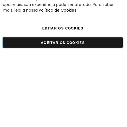
opcionais, sua experiência pode ser afetada. Para saber
A Savy é uma lifestyle brand. Uma marca que promove fluidez para viver
mais, leia a nossa
Política de Cookies
o agora com leveza, cor e estilo.
EDITAR OS COOKIES
Viva Savy - Todos os direitos reservados | CNPJ:
42.509.755/0001-66
ACEITAR OS COOKIES
GUADALUPE COMERCIO LTDA - 42.509.755/0001-66 | Tecnologia e Design:
Dizy
Commerce