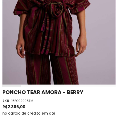
Saltar
PONCHO TEAR AMORA - BERRY
para
SKU
15PO02005TM
o
início
R$2.386,00
da
no cartão de crédito em até
Galeria