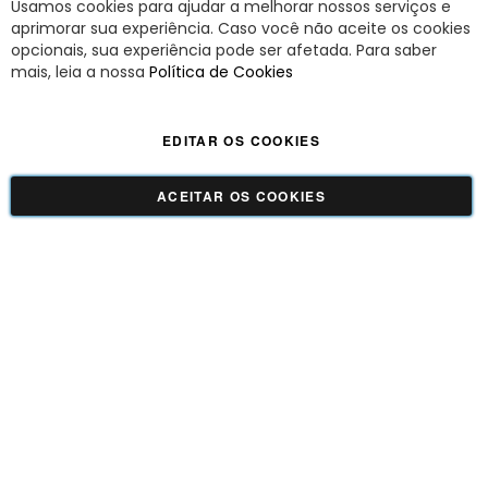
Usamos cookies para ajudar a melhorar nossos serviços e
Fec
aprimorar sua experiência. Caso você não aceite os cookies
opcionais, sua experiência pode ser afetada. Para saber
A Savy é uma lifestyle brand. Uma marca que promove fluidez para viver
mais, leia a nossa
Política de Cookies
o agora com leveza, cor e estilo.
EDITAR OS COOKIES
Viva Savy - Todos os direitos reservados | CNPJ:
42.509.755/0001-66
ACEITAR OS COOKIES
GUADALUPE COMERCIO LTDA - 42.509.755/0001-66 | Tecnologia e Design:
Dizy
Commerce