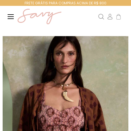
FRETE GRÁTIS PARA COMPRAS ACIMA DE R$ 800
Search
Meu Ca
Pular
para
o
final
da
Galeria
de
imagens