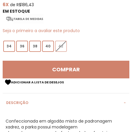
6X
de R$186,43
de
imagens
EM ESTOQUE
Seja o primeiro a avaliar este produto
34
36
38
40
42
COMPRAR
ADICIONAR A LISTA DE DESEJOS
DESCRIÇÃO
Confeccionada em algodão misto de padronagem
xadrez, a parka possui modelagem