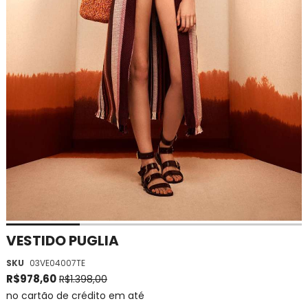
Saltar
VESTIDO PUGLIA
para
SKU
03VE04007TE
o
início
R$978,60
R$1.398,00
da
no cartão de crédito em até
Galeria