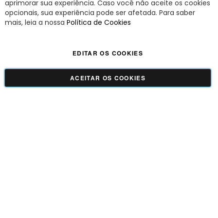
aprimorar sua experiência. Caso você não aceite os cookies
opcionais, sua experiência pode ser afetada. Para saber
A Savy é uma lifestyle brand. Uma marca que promove fluidez para viver
mais, leia a nossa
Política de Cookies
o agora com leveza, cor e estilo.
EDITAR OS COOKIES
Viva Savy - Todos os direitos reservados | CNPJ:
42.509.755/0001-66
ACEITAR OS COOKIES
GUADALUPE COMERCIO LTDA - 42.509.755/0001-66 | Tecnologia e Design:
Dizy
Commerce