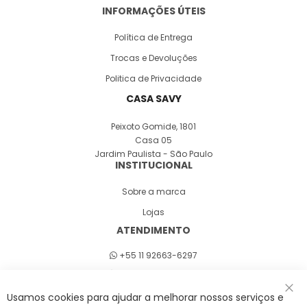
INFORMAÇÕES ÚTEIS
Política de Entrega
Trocas e Devoluções
Politica de Privacidade
CASA SAVY
Peixoto Gomide, 1801
Casa 05
Jardim Paulista - São Paulo
INSTITUCIONAL
Sobre a marca
Lojas
ATENDIMENTO
+55 11 92663-6297
Seg a sex 8h às 18h
Usamos cookies para ajudar a melhorar nossos serviços e
Fec