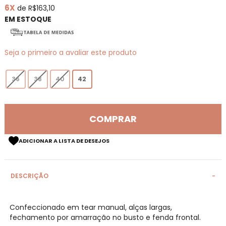
6X
de R$163,10
de
imagens
EM ESTOQUE
Seja o primeiro a avaliar este produto
36
38
40
42
COMPRAR
ADICIONAR A LISTA DE DESEJOS
DESCRIÇÃO
Confeccionado em tear manual, alças largas,
fechamento por amarração no busto e fenda frontal.