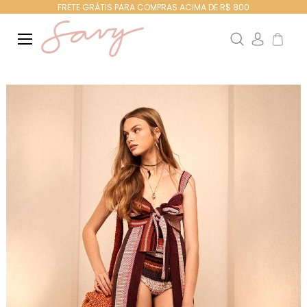
FRETE GRÁTIS PARA COMPRAS ACIMA DE R$ 800
Search
Meu Ca
Pular
para
o
final
da
Galeria
de
imagens