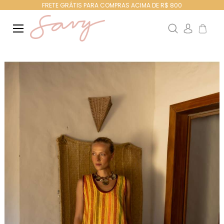
FRETE GRÁTIS PARA COMPRAS ACIMA DE R$ 800
Search
Meu Ca
Pular
para
o
final
da
Galeria
de
imagens