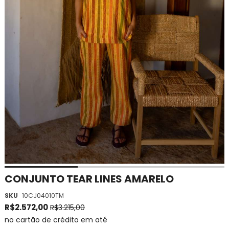
Saltar
CONJUNTO TEAR LINES AMARELO
para
SKU
10CJ04010TM
o
início
R$2.572,00
R$3.215,00
da
no cartão de crédito em até
Galeria