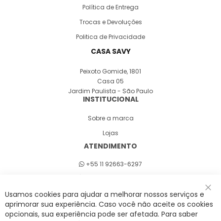
Política de Entrega
Trocas e Devoluções
Politica de Privacidade
CASA SAVY
Peixoto Gomide, 1801
Casa 05
Jardim Paulista - São Paulo
INSTITUCIONAL
Sobre a marca
Lojas
ATENDIMENTO
+55 11 92663-6297
Seg a sex 8h às 18h
Usamos cookies para ajudar a melhorar nossos serviços e
Fec
aprimorar sua experiência. Caso você não aceite os cookies
opcionais, sua experiência pode ser afetada. Para saber
A Savy é uma lifestyle brand. Uma marca que promove fluidez para viver