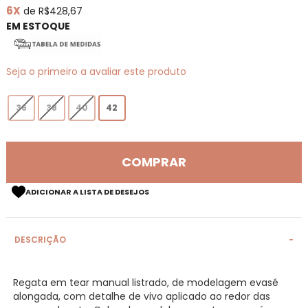
6X
de R$428,67
de
imagens
EM ESTOQUE
Seja o primeiro a avaliar este produto
36
38
40
42
COMPRAR
ADICIONAR A LISTA DE DESEJOS
DESCRIÇÃO
Regata em tear manual listrado, de modelagem evasé
alongada, com detalhe de vivo aplicado ao redor das