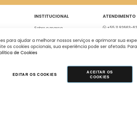
INSTITUCIONAL
ATENDIMENTO
+55 11 92663-6
Sobre a marca
01
Seg a sex 8h às
Lojas
s para ajudar a melhorar nossos serviços e aprimorar sua expe
 São Paulo
te os cookies opcionais, sua experiência pode ser afetada. Para
olítica de Cookies
ACEITAR OS
EDITAR OS COOKIES
COOKIES
GUADALUPE COMERCIO LTDA - 42.509.755/0001-66 | Tecnologia e Design:
Dizy
Commerce