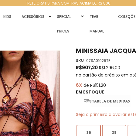
FRETE GRÁTIS PARA COMPRAS ACIMA DE R$ 800
KIDS
ACESSÓRIOS
SPECIAL
TEAR
COLEÇÕE
PRICES
MANUAL
MINISSAIA JACQUA
SKU
07SA01025TE
R$907,20
R$1.296,00
no cartão de crédito em at
6X
de R$151,20
EM ESTOQUE
Seja o primeiro a avaliar es
36
38