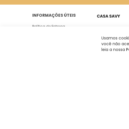
INFORMAÇÕES ÚTEIS
CASA SAVY
Política de Entrega
Peixoto Gomide, 18
Casa 05
Trocas e Devoluções
Usamos cookie
Jardim Paulista -
você não acei
Politica de Privacidade
leia a nossa
P