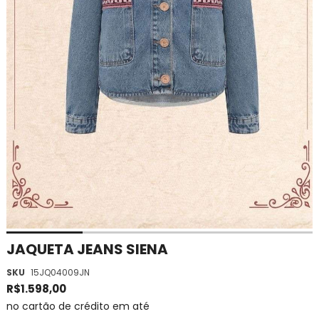
Saltar
JAQUETA JEANS SIENA
para
SKU
15JQ04009JN
o
início
R$1.598,00
da
no cartão de crédito em até
Galeria