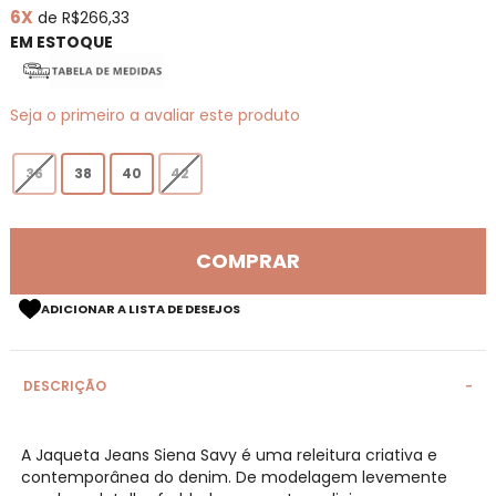
6X
de R$266,33
de
imagens
EM ESTOQUE
Seja o primeiro a avaliar este produto
36
38
40
42
COMPRAR
ADICIONAR A LISTA DE DESEJOS
DESCRIÇÃO
A Jaqueta Jeans Siena Savy é uma releitura criativa e
contemporânea do denim. De modelagem levemente