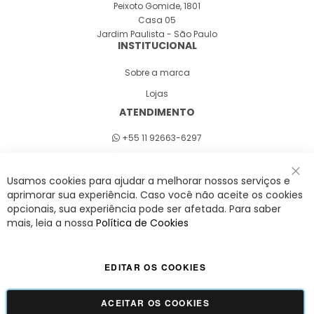
Peixoto Gomide, 1801
Casa 05
Jardim Paulista - São Paulo
INSTITUCIONAL
Sobre a marca
Lojas
ATENDIMENTO
+55 11 92663-6297
Seg a sex 8h às 18h
Usamos cookies para ajudar a melhorar nossos serviços e
Fec
aprimorar sua experiência. Caso você não aceite os cookies
opcionais, sua experiência pode ser afetada. Para saber
A Savy é uma lifestyle brand. Uma marca que promove fluidez para viver
mais, leia a nossa
Política de Cookies
o agora com leveza, cor e estilo.
EDITAR OS COOKIES
Viva Savy - Todos os direitos reservados | CNPJ:
42.509.755/0001-66
ACEITAR OS COOKIES
GUADALUPE COMERCIO LTDA - 42.509.755/0001-66 | Tecnologia e Design:
Dizy