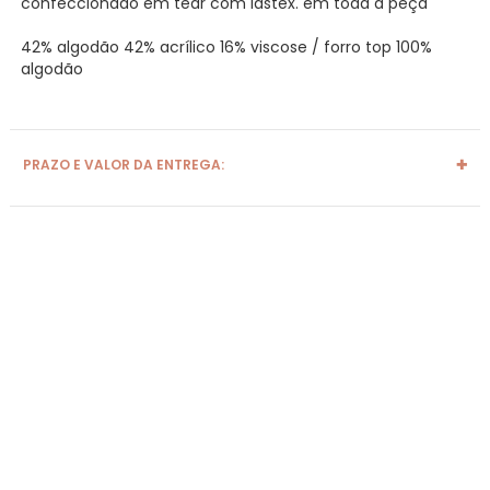
confeccionado em tear com lastex. em toda a peça
42% algodão 42% acrílico 16% viscose / forro top 100%
algodão
PRAZO E VALOR DA ENTREGA: