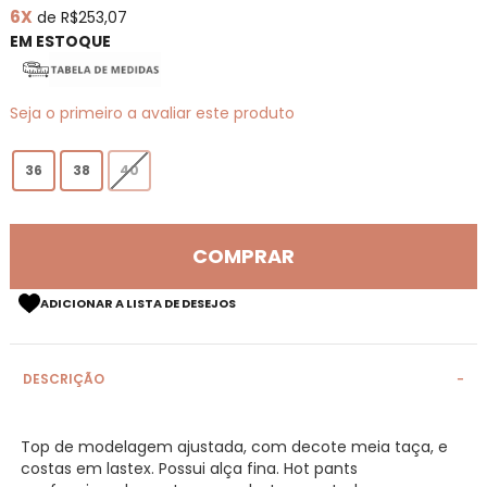
6X
de R$253,07
de
imagens
EM ESTOQUE
Seja o primeiro a avaliar este produto
36
38
40
COMPRAR
ADICIONAR A LISTA DE DESEJOS
DESCRIÇÃO
Top de modelagem ajustada, com decote meia taça, e
costas em lastex. Possui alça fina. Hot pants