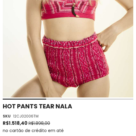
Saltar
HOT PANTS TEAR NALA
para
SKU
12CJ02006TM
o
início
R$1.518,40
R$1.898,00
da
no cartão de crédito em até
Galeria