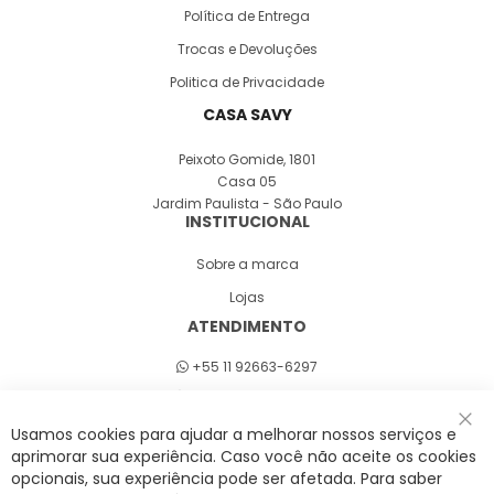
Política de Entrega
Trocas e Devoluções
Politica de Privacidade
CASA SAVY
Peixoto Gomide, 1801
Casa 05
Jardim Paulista - São Paulo
INSTITUCIONAL
Sobre a marca
Lojas
ATENDIMENTO
+55 11 92663-6297
Seg a sex 8h às 18h
Usamos cookies para ajudar a melhorar nossos serviços e
Fec
aprimorar sua experiência. Caso você não aceite os cookies
opcionais, sua experiência pode ser afetada. Para saber
A Savy é uma lifestyle brand. Uma marca que promove fluidez para viver