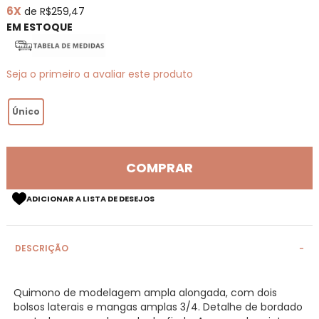
6X
de R$259,47
de
imagens
EM ESTOQUE
Seja o primeiro a avaliar este produto
Único
COMPRAR
ADICIONAR A LISTA DE DESEJOS
DESCRIÇÃO
Quimono de modelagem ampla alongada, com dois
bolsos laterais e mangas amplas 3/4. Detalhe de bordado