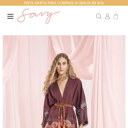
FRETE GRÁTIS PARA COMPRAS ACIMA DE R$ 800
Search
Meu Ca
Pular
para
o
final
da
Galeria
de
imagens