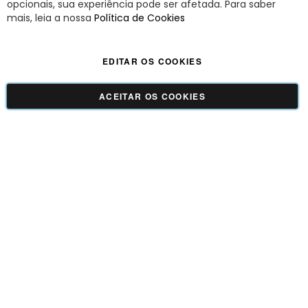
opcionais, sua experiência pode ser afetada. Para saber
A Savy é uma lifestyle brand. Uma marca que promove fluidez para viver
mais, leia a nossa
Política de Cookies
o agora com leveza, cor e estilo.
EDITAR OS COOKIES
Viva Savy - Todos os direitos reservados | CNPJ:
42.509.755/0001-66
ACEITAR OS COOKIES
GUADALUPE COMERCIO LTDA - 42.509.755/0001-66 | Tecnologia e Design:
Dizy
Commerce