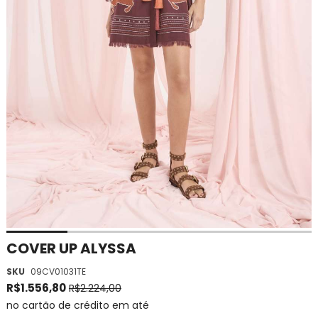
Saltar
COVER UP ALYSSA
para
SKU
09CV01031TE
o
início
R$1.556,80
R$2.224,00
da
no cartão de crédito em até
Galeria