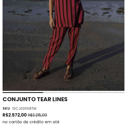
Saltar
CONJUNTO TEAR LINES
para
SKU
10CJ03008TM
o
início
R$2.572,00
R$3.215,00
da
no cartão de crédito em até
Galeria