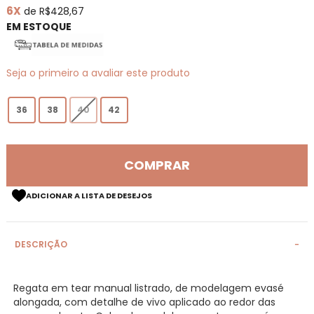
6X
de R$428,67
de
imagens
EM ESTOQUE
Seja o primeiro a avaliar este produto
36
38
40
42
COMPRAR
ADICIONAR A LISTA DE DESEJOS
DESCRIÇÃO
Regata em tear manual listrado, de modelagem evasé
alongada, com detalhe de vivo aplicado ao redor das