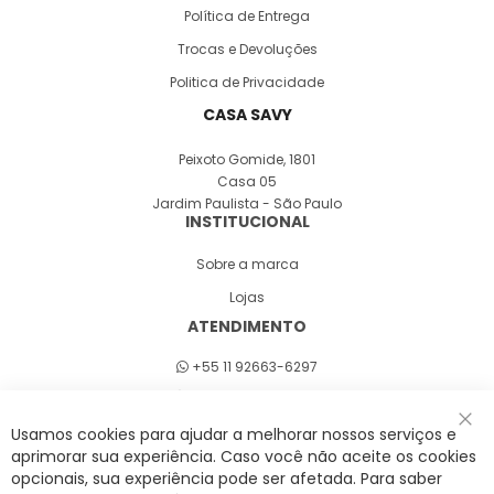
Política de Entrega
Trocas e Devoluções
Politica de Privacidade
CASA SAVY
Peixoto Gomide, 1801
Casa 05
Jardim Paulista - São Paulo
INSTITUCIONAL
Sobre a marca
Lojas
ATENDIMENTO
+55 11 92663-6297
Seg a sex 8h às 18h
Usamos cookies para ajudar a melhorar nossos serviços e
Fec
aprimorar sua experiência. Caso você não aceite os cookies
opcionais, sua experiência pode ser afetada. Para saber
A Savy é uma lifestyle brand. Uma marca que promove fluidez para viver