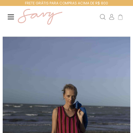
FRETE GRÁTIS PARA COMPRAS ACIMA DE R$ 800
Search
Meu Ca
Pular
para
o
final
da
Galeria
de
imagens