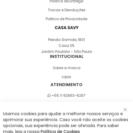
Política de Entrega
Trocas e Devoluções
Politica de Privacidade
CASA SAVY
Peixoto Gomide, 1801
Casa 05
Jardim Paulista - São Paulo
INSTITUCIONAL
Sobre a marca
Lojas
ATENDIMENTO
+55 11 92663-6297
Seg a sex 8h às 18h
Usamos cookies para ajudar a melhorar nossos serviços e
Fec
aprimorar sua experiência. Caso você não aceite os cookies
opcionais, sua experiência pode ser afetada. Para saber
A Savy é uma lifestyle brand. Uma marca que promove fluidez para viver
mais, leia a nossa
Política de Cookies