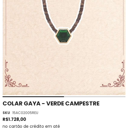
Saltar
COLAR GAYA - VERDE CAMPESTRE
para
SKU
15AC02005REU
o
início
R$1.728,00
da
no cartão de crédito em até