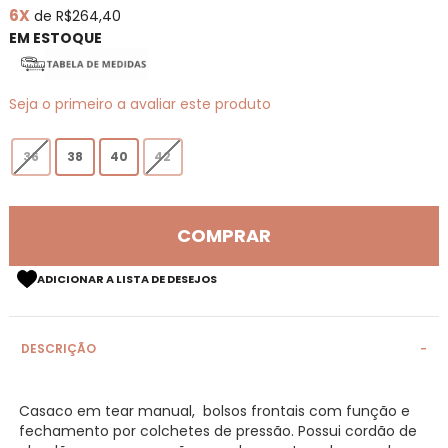
6X
de R$264,40
de
imagens
EM ESTOQUE
Seja o primeiro a avaliar este produto
36
38
40
42
COMPRAR
ADICIONAR A LISTA DE DESEJOS
DESCRIÇÃO
Casaco em tear manual, bolsos frontais com função e
fechamento por colchetes de pressão. Possui cordão de