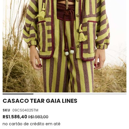
Saltar
CASACO TEAR GAIA LINES
para
SKU
09CS04025TM
o
início
R$1.586,40
R$1.983,00
da
no cartão de crédito em até
Galeria