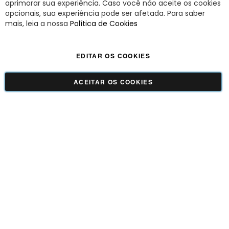
aprimorar sua experiência. Caso você não aceite os cookies
opcionais, sua experiência pode ser afetada. Para saber
A Savy é uma lifestyle brand. Uma marca que promove fluidez para viver
mais, leia a nossa
Política de Cookies
o agora com leveza, cor e estilo.
EDITAR OS COOKIES
Viva Savy - Todos os direitos reservados | CNPJ:
42.509.755/0001-66
ACEITAR OS COOKIES
GUADALUPE COMERCIO LTDA - 42.509.755/0001-66 | Tecnologia e Design:
Dizy
Commerce