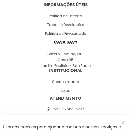
INFORMAÇÕES ÚTEIS
Política de Entrega
Trocas e Devoluções
Politica de Privacidade
CASA SAVY
Peixoto Gomide, 1801
Casa 05
Jardim Paulista - São Paulo
INSTITUCIONAL
Sobre a marca
Lojas
ATENDIMENTO
+55 11 92663-6297
Seg a sex 8h às 18h
Usamos cookies para ajudar a melhorar nossos serviços e
Fec