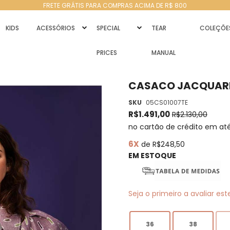
FRETE GRÁTIS PARA COMPRAS ACIMA DE R$ 800
KIDS
ACESSÓRIOS
SPECIAL
TEAR
COLEÇÕE
PRICES
MANUAL
CASACO JACQUARD
SKU
05CS01007TE
R$1.491,00
R$2.130,00
no cartão de crédito em at
6X
de R$248,50
EM ESTOQUE
Seja o primeiro a avaliar es
36
38