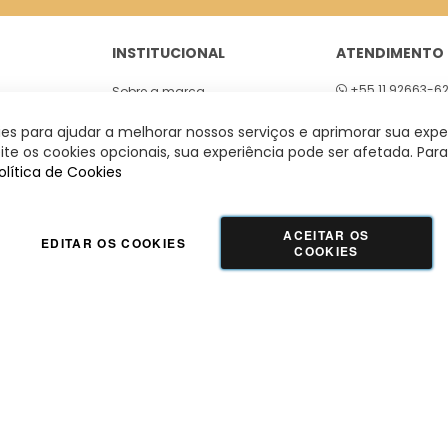
INSTITUCIONAL
ATENDIMENTO
+55 11 92663-6
Sobre a marca
01
Seg a sex 8h às
Lojas
s para ajudar a melhorar nossos serviços e aprimorar sua expe
 São Paulo
te os cookies opcionais, sua experiência pode ser afetada. Para
olítica de Cookies
ACEITAR OS
EDITAR OS COOKIES
COOKIES
GUADALUPE COMERCIO LTDA - 42.509.755/0001-66 | Tecnologia e Design:
Dizy
Commerce