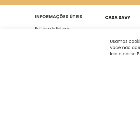
INFORMAÇÕES ÚTEIS
CASA SAVY
Política de Entrega
Peixoto Gomide, 18
Casa 05
Trocas e Devoluções
Usamos cookie
Jardim Paulista -
você não acei
Politica de Privacidade
leia a nossa
P