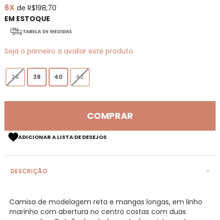
6X
de R$198,70
de
imagens
EM ESTOQUE
Seja o primeiro a avaliar este produto
36
38
40
42
COMPRAR
ADICIONAR A LISTA DE DESEJOS
DESCRIÇÃO
Camisa de modelagem reta e mangas longas, em linho
marinho com abertura no centro costas com duas