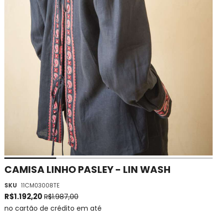
Saltar
CAMISA LINHO PASLEY - LIN WASH
para
SKU
11CM03008TE
o
início
R$1.192,20
R$1.987,00
da
no cartão de crédito em até
Galeria