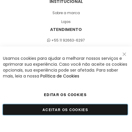
INSTITUCIONAL
Sobre a marca
Lojas
ATENDIMENTO
+55 11 92663-6297
Seg a sex 8h às 18h
Usamos cookies para ajudar a melhorar nossos serviços e
Fec
aprimorar sua experiência. Caso você não aceite os cookies
opcionais, sua experiência pode ser afetada. Para saber
A Savy é uma lifestyle brand. Uma marca que promove fluidez para viver
mais, leia a nossa
Política de Cookies
o agora com leveza, cor e estilo.
EDITAR OS COOKIES
Viva Savy - Todos os direitos reservados | CNPJ:
42.509.755/0001-66
ACEITAR OS COOKIES
GUADALUPE COMERCIO LTDA - 42.509.755/0001-66 | Tecnologia e Design:
Dizy
Commerce