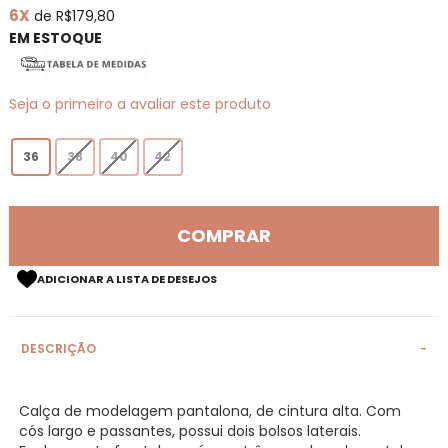
6X
de R$179,80
de
imagens
EM ESTOQUE
Seja o primeiro a avaliar este produto
36
38
40
42
COMPRAR
ADICIONAR A LISTA DE DESEJOS
DESCRIÇÃO
Calça de modelagem pantalona, de cintura alta. Com
cós largo e passantes, possui dois bolsos laterais.