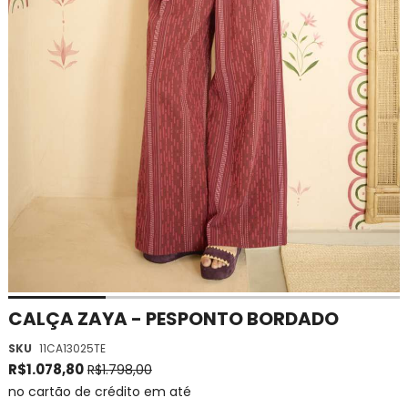
Saltar
CALÇA ZAYA - PESPONTO BORDADO
para
SKU
11CA13025TE
o
início
R$1.078,80
R$1.798,00
da
no cartão de crédito em até
Galeria