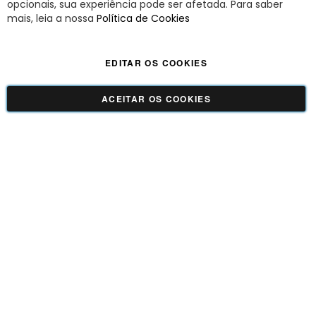
opcionais, sua experiência pode ser afetada. Para saber
A Savy é uma lifestyle brand. Uma marca que promove fluidez para viver
mais, leia a nossa
Política de Cookies
o agora com leveza, cor e estilo.
EDITAR OS COOKIES
Viva Savy - Todos os direitos reservados | CNPJ:
42.509.755/0001-66
ACEITAR OS COOKIES
GUADALUPE COMERCIO LTDA - 42.509.755/0001-66 | Tecnologia e Design:
Dizy
Commerce