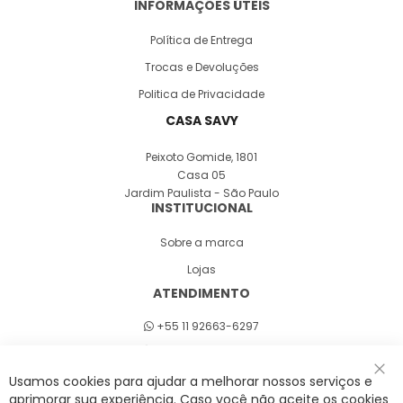
INFORMAÇÕES ÚTEIS
Política de Entrega
Trocas e Devoluções
Politica de Privacidade
CASA SAVY
Peixoto Gomide, 1801
Casa 05
Jardim Paulista - São Paulo
INSTITUCIONAL
Sobre a marca
Lojas
ATENDIMENTO
+55 11 92663-6297
Seg a sex 8h às 18h
Usamos cookies para ajudar a melhorar nossos serviços e
Fec
aprimorar sua experiência. Caso você não aceite os cookies