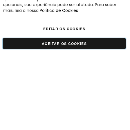
opcionais, sua experiência pode ser afetada. Para saber
A Savy é uma lifestyle brand. Uma marca que promove fluidez para viver
mais, leia a nossa
Política de Cookies
o agora com leveza, cor e estilo.
EDITAR OS COOKIES
Viva Savy - Todos os direitos reservados | CNPJ:
42.509.755/0001-66
ACEITAR OS COOKIES
GUADALUPE COMERCIO LTDA - 42.509.755/0001-66 | Tecnologia e Design:
Dizy
Commerce