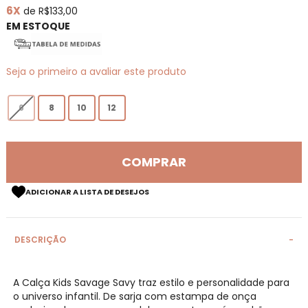
6X
de R$133,00
de
imagens
EM ESTOQUE
Seja o primeiro a avaliar este produto
6
8
10
12
COMPRAR
ADICIONAR A LISTA DE DESEJOS
DESCRIÇÃO
A Calça Kids Savage Savy traz estilo e personalidade para
o universo infantil. De sarja com estampa de onça