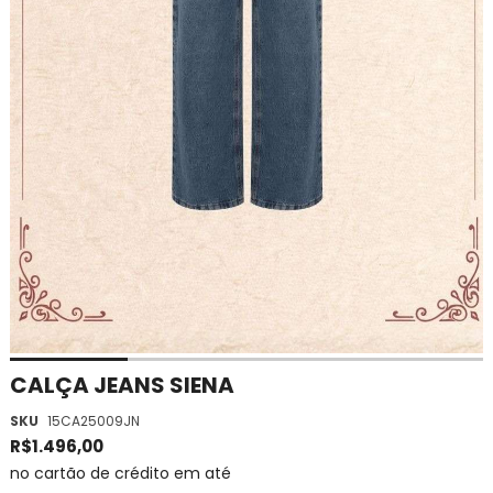
Saltar
CALÇA JEANS SIENA
para
SKU
15CA25009JN
o
início
R$1.496,00
da
no cartão de crédito em até
Galeria