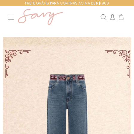
FRETE GRÁTIS PARA COMPRAS ACIMA DE R$ 800
Search
Meu Ca
Pular
para
o
final
da
Galeria
de
imagens