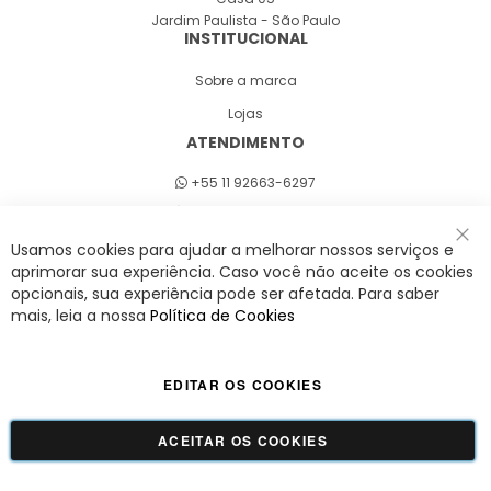
Jardim Paulista - São Paulo
INSTITUCIONAL
Sobre a marca
Lojas
ATENDIMENTO
+55 11 92663-6297
Seg a sex 8h às 18h
Usamos cookies para ajudar a melhorar nossos serviços e
Fec
aprimorar sua experiência. Caso você não aceite os cookies
opcionais, sua experiência pode ser afetada. Para saber
A Savy é uma lifestyle brand. Uma marca que promove fluidez para viver
mais, leia a nossa
Política de Cookies
o agora com leveza, cor e estilo.
EDITAR OS COOKIES
Viva Savy - Todos os direitos reservados | CNPJ:
42.509.755/0001-66
ACEITAR OS COOKIES
GUADALUPE COMERCIO LTDA - 42.509.755/0001-66 | Tecnologia e Design:
Dizy
Commerce