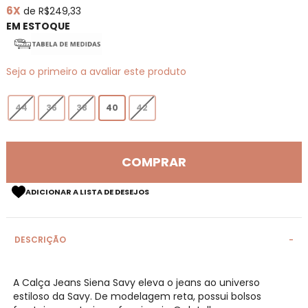
6X
de R$249,33
de
imagens
EM ESTOQUE
Seja o primeiro a avaliar este produto
44
36
38
40
42
COMPRAR
ADICIONAR A LISTA DE DESEJOS
DESCRIÇÃO
A Calça Jeans Siena Savy eleva o jeans ao universo
estiloso da Savy. De modelagem reta, possui bolsos