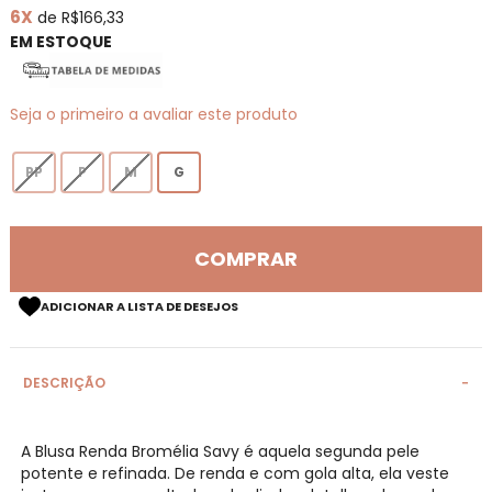
6X
de R$166,33
de
imagens
EM ESTOQUE
Seja o primeiro a avaliar este produto
PP
P
M
G
COMPRAR
ADICIONAR A LISTA DE DESEJOS
DESCRIÇÃO
A Blusa Renda Bromélia Savy é aquela segunda pele
potente e refinada. De renda e com gola alta, ela veste