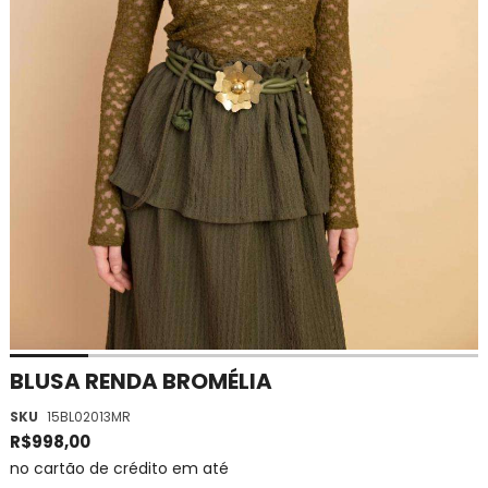
Saltar
BLUSA RENDA BROMÉLIA
para
SKU
15BL02013MR
o
início
R$998,00
da
no cartão de crédito em até
Galeria