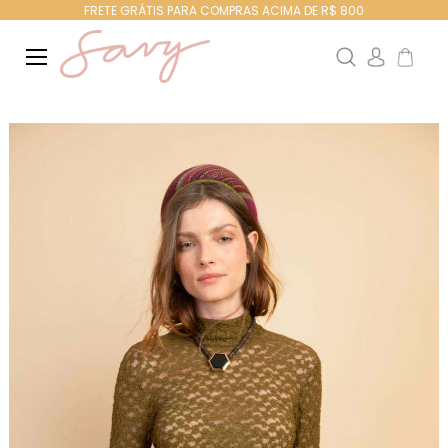
FRETE GRÁTIS PARA COMPRAS ACIMA DE R$ 800
Search
Meu Ca
Pular
para
o
final
da
Galeria
de
imagens