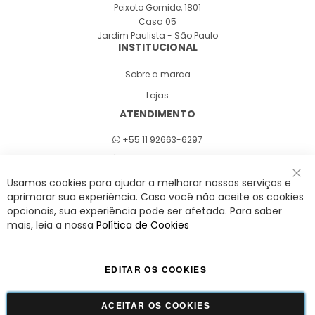
Peixoto Gomide, 1801
Casa 05
Jardim Paulista - São Paulo
INSTITUCIONAL
Sobre a marca
Lojas
ATENDIMENTO
+55 11 92663-6297
Seg a sex 8h às 18h
Usamos cookies para ajudar a melhorar nossos serviços e
Fec
aprimorar sua experiência. Caso você não aceite os cookies
opcionais, sua experiência pode ser afetada. Para saber
A Savy é uma lifestyle brand. Uma marca que promove fluidez para viver
mais, leia a nossa
Política de Cookies
o agora com leveza, cor e estilo.
EDITAR OS COOKIES
Viva Savy - Todos os direitos reservados | CNPJ:
42.509.755/0001-66
ACEITAR OS COOKIES
GUADALUPE COMERCIO LTDA - 42.509.755/0001-66 | Tecnologia e Design:
Dizy